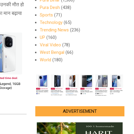
Pura Bihar
(1,300)
को उनकी मौत हो
Pura Desh
(438)
 का मान बढ़ाया
Sports
(71)
Technology
(65)
Trending News
(236)
UP
(160)
Viral Video
(78)
West Bengal
(66)
World
(180)
ADVERTISEMENT