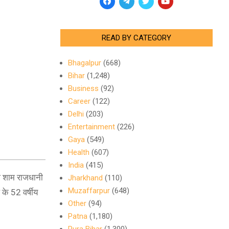
READ BY CATEGORY
Bhagalpur
(668)
Bihar
(1,248)
Business
(92)
Career
(122)
Delhi
(203)
Entertainment
(226)
Gaya
(549)
Health
(607)
India
(415)
आज शाम राजधानी
Jharkhand
(110)
Muzaffarpur
(648)
के 52 वर्षीय
Other
(94)
Patna
(1,180)