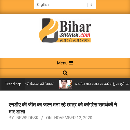
Skip
to
content
BIHAR
AAPTAK
Primary
Menu
Navigation
Search
Menu
िले तक पहुंची गरारी पंचायत की ‘चमक’
अश्लील गाने बजाने पर कार्रवाई, पर ऐसे ‘डबल म
Trending:
एनडीए की जीत का जश्न मना रहे छात्र को कांग्रेस समर्थकों ने
मार डाला
BY:
NEWS DESK
ON:
NOVEMBER 12, 2020