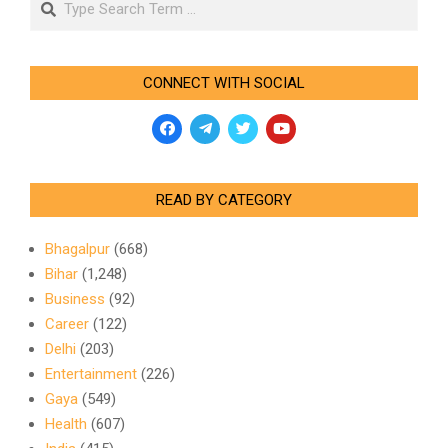
CONNECT WITH SOCIAL
READ BY CATEGORY
Bhagalpur
(668)
Bihar
(1,248)
Business
(92)
Career
(122)
Delhi
(203)
Entertainment
(226)
Gaya
(549)
Health
(607)