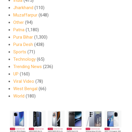
India
(415)
Jharkhand
(110)
Muzaffarpur
(648)
Other
(94)
Patna
(1,180)
Pura Bihar
(1,300)
Pura Desh
(438)
Sports
(71)
Technology
(65)
Trending News
(236)
UP
(160)
Viral Video
(78)
West Bengal
(66)
World
(180)