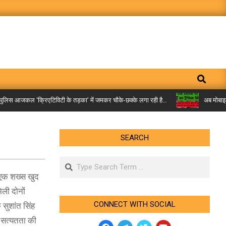
Search
िस आजकल ‘क्रिएटिविटी के तड़का’ में जमकर चौके-छक्के लगा रही है…
अब मोबाइल पर म
SEARCH
Search
ं एक शख्स खुद
ली दोनों
CONNECT WITH SOCIAL
 सुशांत सिंह
ी सत्यतता की