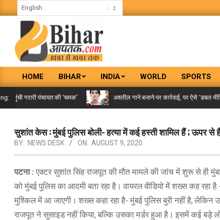
Skip
to
content
BIHAR
HOME
BIHAR
INDIA
WORLD
SPORTS
AAPTAK
Primary
Navigation
पहुंची गरारी पंचायत की ‘चमक’
अश्लील गाने बजाने पर कार्रवाई, पर ऐसे ‘डबल मीनिंग स
ing:
Menu
सुशांत केस : मुंबई पुलिस बोली- हत्या में कई हस्ती शामिल हैं ; ऊपर से
BY:
NEWS DESK
ON:
AUGUST 9, 2020
पटना :
एक्टर सुशांत सिंह राजपूत की मौत मामले की जांच में शुरू से ही म
को मुंबई पुलिस का आदमी बता रहा है। वायरल वीडियो में शख्स कह रहा 
मुश्किल में आ जाएगी। शख्स कहा रहा है- मुंबई पुलिस बुरी नहीं है, लेकि
राजपूत ने सुसाइड नहीं किया, बल्कि उसका मर्डर हुआ है। इसमें कई बड़े ल