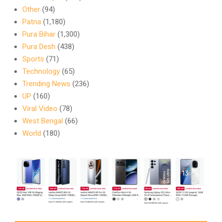
Other
(94)
Patna
(1,180)
Pura Bihar
(1,300)
Pura Desh
(438)
Sports
(71)
Technology
(65)
Trending News
(236)
UP
(160)
Viral Video
(78)
West Bengal
(66)
World
(180)