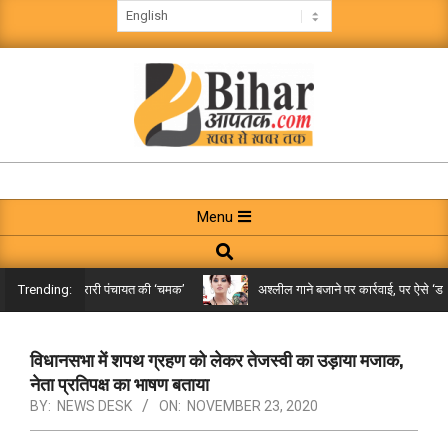
Skip
to
content
BIHAR
AAPTAK
Primary
Menu
Navigation
Search
Menu
किले तक पहुंची गरारी पंचायत की ‘चमक’
अश्लील गाने बजाने पर कार्रवाई, पर ऐसे ‘डबल 
Trending:
विधानसभा में शपथ ग्रहण को लेकर तेजस्वी का उड़ाया मजाक,
नेता प्रतिपक्ष का भाषण बताया
BY:
NEWS DESK
ON:
NOVEMBER 23, 2020