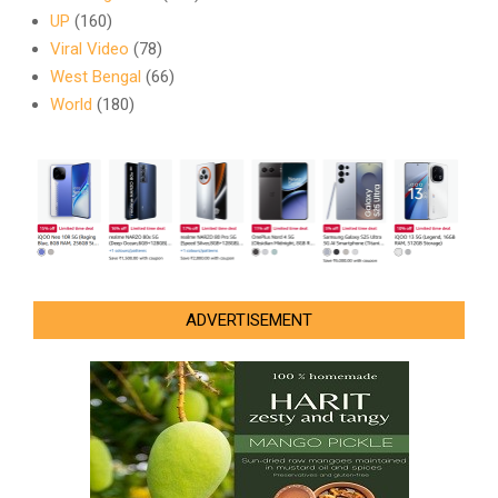
UP
(160)
Viral Video
(78)
West Bengal
(66)
World
(180)
ADVERTISEMENT