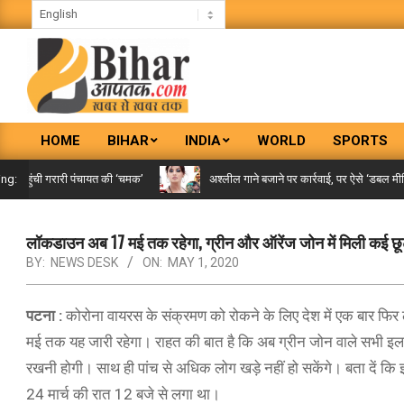
Skip
to
content
BIHAR
HOME
BIHAR
INDIA
WORLD
SPORTS
AAPTAK
Primary
Navigation
पहुंची गरारी पंचायत की ‘चमक’
अश्लील गाने बजाने पर कार्रवाई, पर ऐसे ‘डबल मीनिंग स
ing:
Menu
लॉकडाउन अब 17 मई तक रहेगा, ग्रीन और ऑरेंज जोन में मिली कई छ
BY:
NEWS DESK
ON:
MAY 1, 2020
पटना :
कोरोना वायरस के संक्रमण को रोकने के लिए देश में एक बार फ
मई तक यह जारी रहेगा। राहत की बात है कि अब ग्रीन जोन वाले सभी इलाको
रखनी होगी। साथ ही पांच से अधिक लोग खड़े नहीं हो सकेंगे। बता दें क
24 मार्च की रात 12 बजे से लगा था।