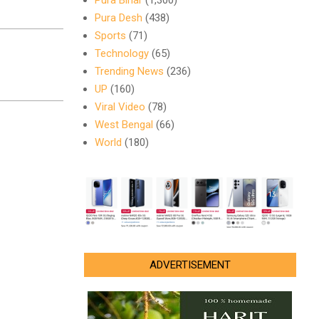
Pura Bihar
(1,300)
Pura Desh
(438)
Sports
(71)
Technology
(65)
Trending News
(236)
UP
(160)
Viral Video
(78)
West Bengal
(66)
World
(180)
ADVERTISEMENT