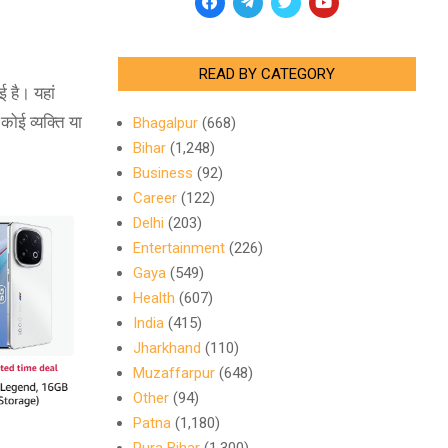
READ BY CATEGORY
 है। यहां
कोई व्यक्ति या
Bhagalpur
(668)
Bihar
(1,248)
Business
(92)
Career
(122)
Delhi
(203)
Entertainment
(226)
Gaya
(549)
Health
(607)
India
(415)
Jharkhand
(110)
Muzaffarpur
(648)
Other
(94)
Patna
(1,180)