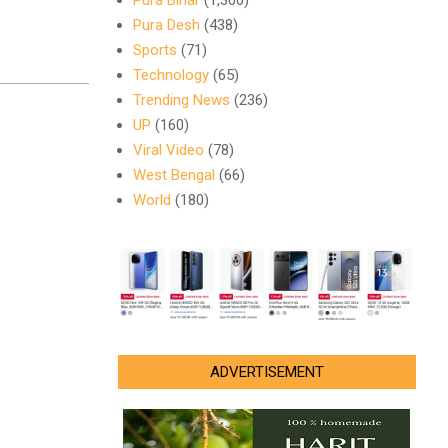
Pura Bihar
(1,300)
Pura Desh
(438)
Sports
(71)
Technology
(65)
Trending News
(236)
UP
(160)
Viral Video
(78)
West Bengal
(66)
World
(180)
ADVERTISEMENT