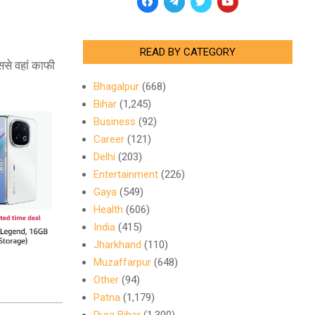
READ BY CATEGORY
ससे वहां काफी
Bhagalpur
(668)
Bihar
(1,245)
Business
(92)
Career
(121)
Delhi
(203)
Entertainment
(226)
Gaya
(549)
Health
(606)
India
(415)
Jharkhand
(110)
Muzaffarpur
(648)
Other
(94)
Patna
(1,179)