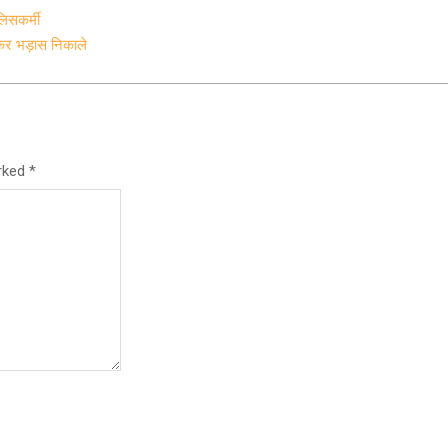
लिसकर्मी
 जमकर भड़ास निकाले
arked
*