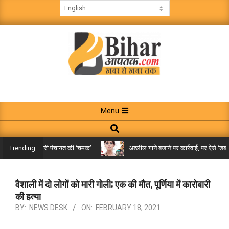
Skip
to
content
BIHAR
AAPTAK
Primary
Menu
Navigation
Search
Menu
 तक पहुंची गरारी पंचायत की ‘चमक’
अश्लील गाने बजाने पर कार्रवाई, पर ऐसे ‘डबल मीनि
Trending:
वैशाली में दो लोगों को मारी गोली; एक की मौत, पूर्णिया में कारोबारी
की हत्या
BY:
NEWS DESK
ON:
FEBRUARY 18, 2021