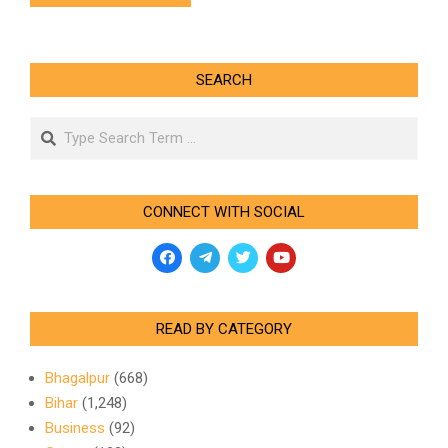
SEARCH
Search
CONNECT WITH SOCIAL
READ BY CATEGORY
Bhagalpur
(668)
Bihar
(1,248)
Business
(92)