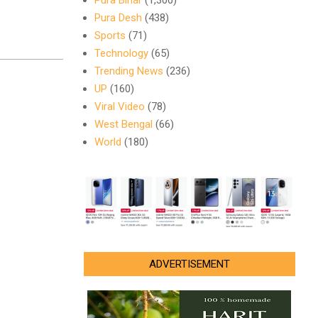
Pura Bihar
(1,300)
Pura Desh
(438)
Sports
(71)
Technology
(65)
Trending News
(236)
UP
(160)
Viral Video
(78)
West Bengal
(66)
World
(180)
ADVERTISEMENT