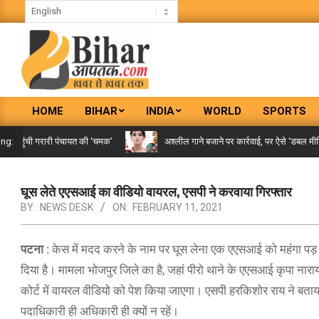
Skip
to
content
BIHAR
HOME
BIHAR
INDIA
WORLD
SPORTS
AAPTAK
Primary
Navigation
पहुंची गरारी पंचायत की ‘चमक’
अश्लील गाने बजाने पर कार्रवाई, पर ऐसे ‘डबल मीनिंग सॉ
ing:
Menu
घूस लेते एएसआई का वीडियो वायरल, एसपी ने करवाया गिरफ्तार
BY:
NEWS DESK
ON:
FEBRUARY 11, 2021
पटना :
केस में मदद करने के नाम पर घूस लेना एक एएसआई को महंगा पड़ ग
दिया है। मामला भोजपुर जिले का है, जहां पीरो थाने के एएसआई कृपा नारा
कोर्ट में वायरल वीडियो को पेश किया जाएगा। एसपी हरकिशोर राय ने बताया क
पदाधिकारी ही अधिकारी ही क्यों न रहें।