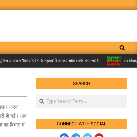
Search
िस आजकल ‘क्रिएटिविटी के तड़का’ में जमकर चौके-छक्के लगा रही है…
अब मोबाइल पर म
SEARCH
Search
फ्तार करवा
तारी हो गई। अब
CONNECT WITH SOCIAL
े वह विभाग में