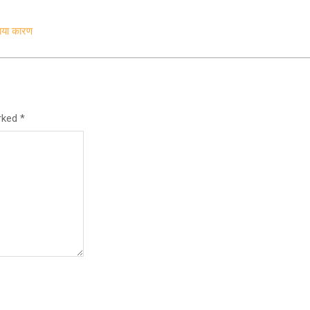
ताया कारण
arked
*