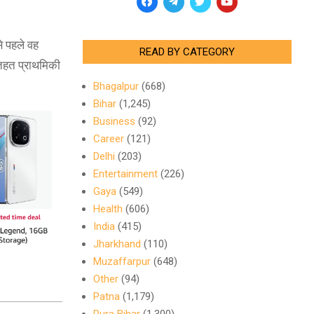
े पहले वह
READ BY CATEGORY
 तहत प्राथमिकी
Bhagalpur
(668)
Bihar
(1,245)
Business
(92)
Career
(121)
Delhi
(203)
Entertainment
(226)
Gaya
(549)
Health
(606)
India
(415)
Jharkhand
(110)
Muzaffarpur
(648)
Other
(94)
Patna
(1,179)