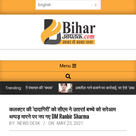
Skip
to
content
BIHAR
AAPTAK
Primary
Menu
Navigation
Search
Menu
 तक पहुंची गरारी पंचायत की ‘चमक’
अश्लील गाने बजाने पर कार्रवाई, पर ऐसे ‘डबल मीनि
Trending:
कलक्टर की ‘दादागिरी’ को सीएम ने उतारा! बच्चे को सरेआम
थप्पड़ मारने पर नप गए DM Ranbir Sharma
BY:
NEWS DESK
ON:
MAY 23, 2021