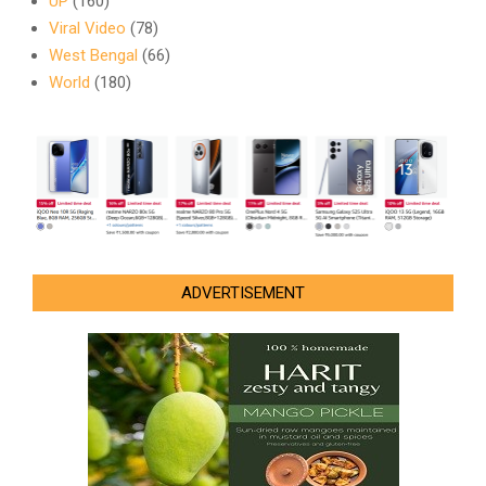
UP
(160)
Viral Video
(78)
West Bengal
(66)
World
(180)
ADVERTISEMENT