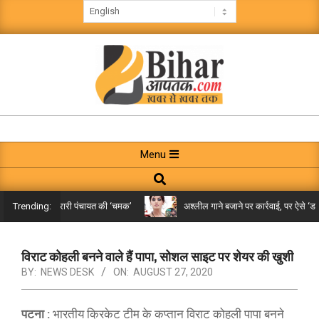
Skip
to
content
BIHAR
AAPTAK
Primary
Menu
Navigation
Search
Menu
किले तक पहुंची गरारी पंचायत की ‘चमक’
अश्लील गाने बजाने पर कार्रवाई, पर ऐसे ‘डबल म
Trending:
विराट कोहली बनने वाले हैं पापा, सोशल साइट पर शेयर की खुशी
BY:
NEWS DESK
ON:
AUGUST 27, 2020
पटना :
भारतीय क्रिकेट टीम के कप्तान विराट कोहली पापा बनने