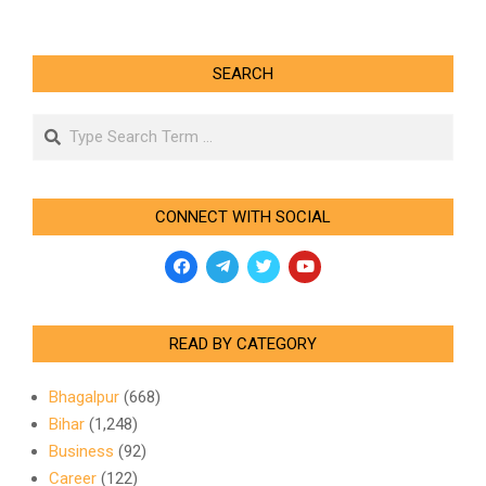
SEARCH
Search
CONNECT WITH SOCIAL
READ BY CATEGORY
Bhagalpur
(668)
Bihar
(1,248)
Business
(92)
Career
(122)