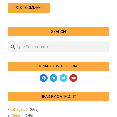
SEARCH
Search
CONNECT WITH SOCIAL
READ BY CATEGORY
Bhagalpur
(668)
Bihar
(1,248)