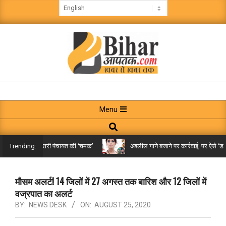
Skip
to
content
BIHAR
AAPTAK
Primary
Menu
Navigation
Search
Menu
किले तक पहुंची गरारी पंचायत की ‘चमक’
अश्लील गाने बजाने पर कार्रवाई, पर ऐसे ‘डबल म
Trending:
मौसम अलर्ट! 14 जिलों में 27 अगस्त तक बारिश और 12 जिलों में
वज्रपात का अलर्ट
BY:
NEWS DESK
ON:
AUGUST 25, 2020