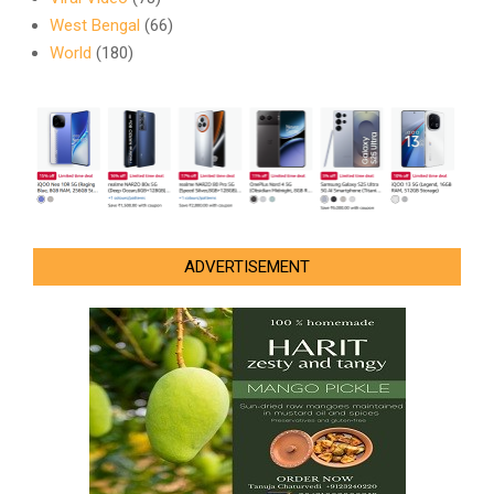
West Bengal
(66)
World
(180)
ADVERTISEMENT