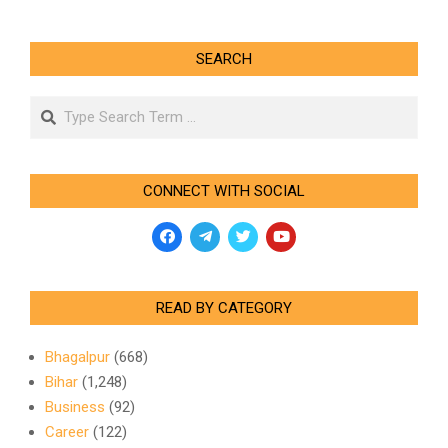
SEARCH
Search
CONNECT WITH SOCIAL
READ BY CATEGORY
Bhagalpur
(668)
Bihar
(1,248)
Business
(92)
Career
(122)