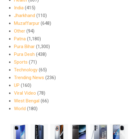
India
(415)
Jharkhand
(110)
Muzaffarpur
(648)
Other
(94)
Patna
(1,180)
Pura Bihar
(1,300)
Pura Desh
(438)
Sports
(71)
Technology
(65)
Trending News
(236)
UP
(160)
Viral Video
(78)
West Bengal
(66)
World
(180)