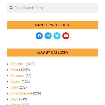
Search
CONNECT WITH SOCIAL
READ BY CATEGORY
Bhagalpur
(668)
Bihar
(1,248)
Business
(92)
Career
(122)
Delhi
(203)
Entertainment
(226)
Gaya
(549)
Health
(607)