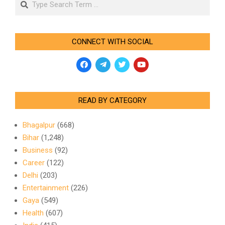
CONNECT WITH SOCIAL
READ BY CATEGORY
Bhagalpur
(668)
Bihar
(1,248)
Business
(92)
Career
(122)
Delhi
(203)
Entertainment
(226)
Gaya
(549)
Health
(607)