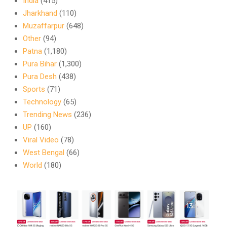
India
(415)
Jharkhand
(110)
Muzaffarpur
(648)
Other
(94)
Patna
(1,180)
Pura Bihar
(1,300)
Pura Desh
(438)
Sports
(71)
Technology
(65)
Trending News
(236)
UP
(160)
Viral Video
(78)
West Bengal
(66)
World
(180)