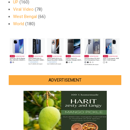
UP
(160)
Viral Video
(78)
West Bengal
(66)
World
(180)
ADVERTISEMENT