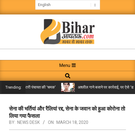
Skip
to
content
BIHAR
AAPTAK
Primary
Menu
Navigation
Search
Menu
किले तक पहुंची गरारी पंचायत की ‘चमक’
अश्लील गाने बजाने पर कार्रवाई, पर ऐसे ‘डबल म
Trending:
सेना की भर्तियां और रैलियां रद्द, सेना के जवान को हुआ कोरोना तो
लिया गया फैसला
BY:
NEWS DESK
ON:
MARCH 18, 2020