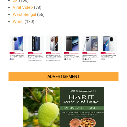
UP
(160)
Viral Video
(78)
West Bengal
(66)
World
(180)
ADVERTISEMENT