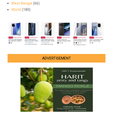
West Bengal
(66)
World
(180)
ADVERTISEMENT