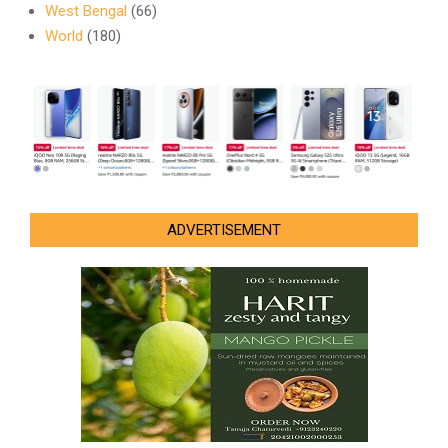
West Bengal
(66)
World
(180)
ADVERTISEMENT