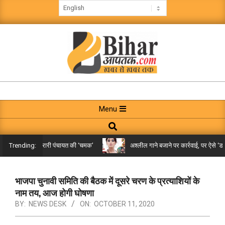
Skip
to
content
BIHAR
AAPTAK
Primary
Menu
Navigation
Search
Menu
किले तक पहुंची गरारी पंचायत की ‘चमक’
अश्लील गाने बजाने पर कार्रवाई, पर ऐसे ‘डबल 
Trending:
भाजपा चुनावी समिति की बैठक में दूसरे चरण के प्रत्याशियों के
नाम तय, आज होगी घोषणा
BY:
NEWS DESK
ON:
OCTOBER 11, 2020