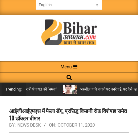
Skip
to
content
BIHAR
AAPTAK
Primary
Menu
Navigation
Search
Menu
किले तक पहुंची गरारी पंचायत की ‘चमक’
अश्लील गाने बजाने पर कार्रवाई, पर ऐसे ‘डबल म
Trending:
आईजीआईएमएस में फैला डेंगू, प्रसिद्ध किडनी रोड विशेषज्ञ समेत
10 डॉक्टर बीमार
BY:
NEWS DESK
ON:
OCTOBER 11, 2020