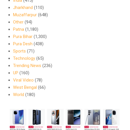
India
(415)
Jharkhand
(110)
Muzaffarpur
(648)
Other
(94)
Patna
(1,180)
Pura Bihar
(1,300)
Pura Desh
(438)
Sports
(71)
Technology
(65)
Trending News
(236)
UP
(160)
Viral Video
(78)
West Bengal
(66)
World
(180)