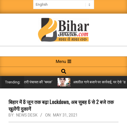
Skip
to
content
BIHAR
AAPTAK
Primary
Menu
Navigation
Search
Menu
िले तक पहुंची गरारी पंचायत की ‘चमक’
अश्लील गाने बजाने पर कार्रवाई, पर ऐसे ‘डबल म
Trending:
बिहार में 8 जून तक बढ़ा Lockdown, अब सुबह 6 से 2 बजे तक
खुलेंगी दुकानें
BY:
NEWS DESK
ON:
MAY 31, 2021