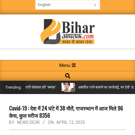
Skip
to
content
BIHAR
AAPTAK
Primary
Menu
Navigation
Search
Menu
किले तक पहुंची गरारी पंचायत की ‘चमक’
अश्लील गाने बजाने पर कार्रवाई, पर ऐसे ‘डबल 
Trending:
Covid-19 : देश में 24 घंटे में 38 मौतें, राजस्थान में आज मिले 96
केस, कुल मरीज 8356
BY:
NEWS DESK
ON:
APRIL 12, 2020