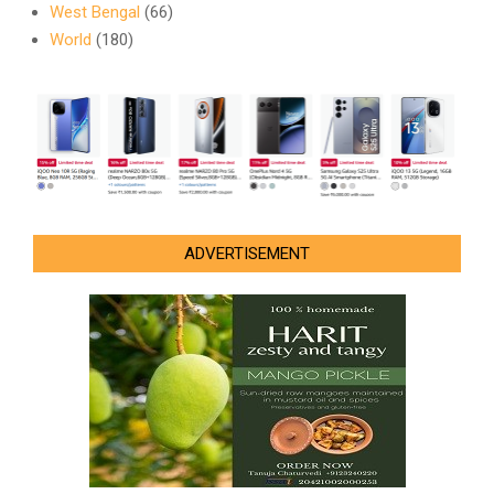
West Bengal
(66)
World
(180)
ADVERTISEMENT