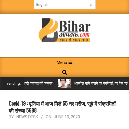
Skip
to
content
BIHAR
AAPTAK
Primary
Menu
Navigation
Search
Menu
किले तक पहुंची गरारी पंचायत की ‘चमक’
अश्लील गाने बजाने पर कार्रवाई, पर ऐसे ‘डबल म
Trending:
Covid-19 : पूर्णिया में आज मिले 55 नए मरीज, सूबे में संक्रमितों
की संख्या 5698
BY:
NEWS DESK
ON:
JUNE 10, 2020