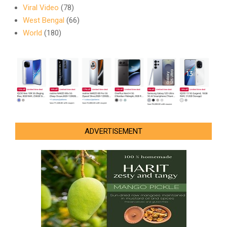
Viral Video
(78)
West Bengal
(66)
World
(180)
ADVERTISEMENT