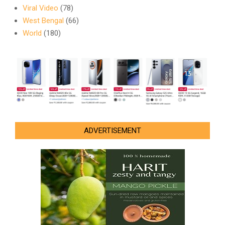
Viral Video
(78)
West Bengal
(66)
World
(180)
ADVERTISEMENT