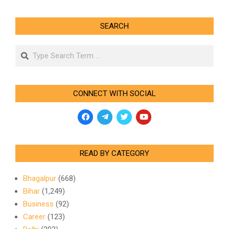
SEARCH
Search
CONNECT WITH SOCIAL
READ BY CATEGORY
Bhagalpur
(668)
Bihar
(1,249)
Business
(92)
Career
(123)