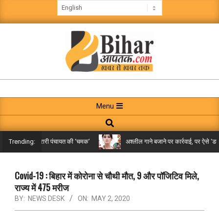
Skip
to
content
BIHAR
AAPTAK
Primary
Menu
Navigation
Search
Menu
िले तक पहुंची गरारी पंचायत की ‘चमक’
अश्लील गाने बजाने पर कार्रवाई, पर ऐसे ‘डबल म
Trending:
Covid-19 : बिहार में कोरोना से चौथी मौत, 9 और पॉजिटिव मिले,
राज्य में 475 मरीज
BY:
NEWS DESK
ON:
MAY 2, 2020