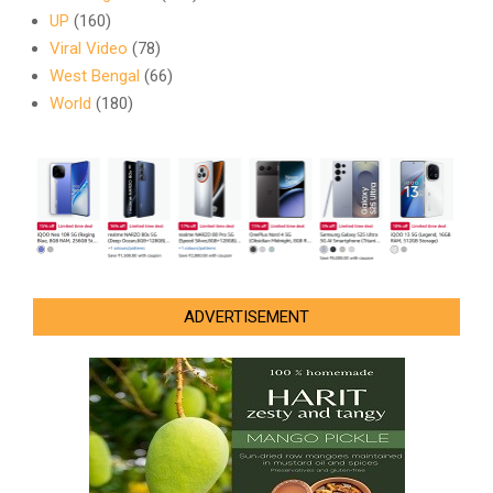
UP
(160)
Viral Video
(78)
West Bengal
(66)
World
(180)
ADVERTISEMENT