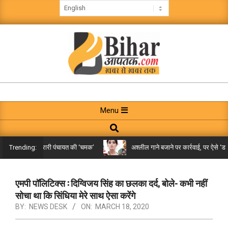
Skip
to
content
BIHAR
AAPTAK
Primary
Menu
Navigation
Search
Menu
किले तक पहुंची गरारी पंचायत की ‘चमक’
अश्लील गाने बजाने पर कार्रवाई, पर ऐसे ‘डबल म
Trending:
एमपी पॉलिटिक्स : दिग्विजय सिंह का छलका दर्द, बोले- कभी नहीं
सोचा था कि सिंधिया मेरे साथ ऐसा करेंगे
BY:
NEWS DESK
ON:
MARCH 18, 2020