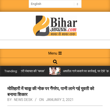
Skip
to
content
BIHAR
AAPTAK
Primary
Menu
Navigation
Search
Menu
िले तक पहुंची गरारी पंचायत की ‘चमक’
अश्लील गाने बजाने पर कार्रवाई, पर ऐसे ‘डबल म
Trending:
मोतिहारी में चाकू की नोक पर गैंगरेप, पानी लाने गई युवती को
बनाया शिकार
BY:
NEWS DESK
ON:
JANUARY 2, 2021