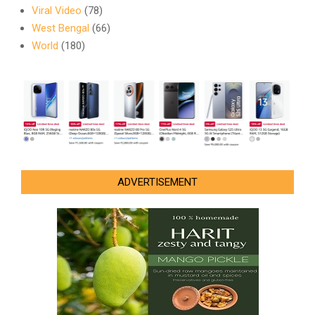
Viral Video
(78)
West Bengal
(66)
World
(180)
ADVERTISEMENT