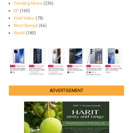
Trending News
(236)
UP
(160)
Viral Video
(78)
West Bengal
(66)
World
(180)
ADVERTISEMENT