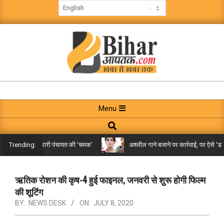
Skip
to
content
BIHAR
AAPTAK
Primary
Menu
Navigation
Search
Menu
किले तक पहुंची गरारी पंचायत की ‘चमक’
अश्लील गाने बजाने पर कार्रवाई, पर ऐसे ‘डबल म
Trending:
ऋतिक रोशन की कृष-4 हुई फाइनल, जनवरी से शुरू होगी फिल्म
की शूटिंग
BY:
NEWS DESK
ON:
JULY 8, 2020