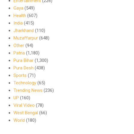
Entertainment
(226)
Gaya
(549)
Health
(607)
India
(415)
Jharkhand
(110)
Muzaffarpur
(648)
Other
(94)
Patna
(1,180)
Pura Bihar
(1,300)
Pura Desh
(438)
Sports
(71)
Technology
(65)
Trending News
(236)
UP
(160)
Viral Video
(78)
West Bengal
(66)
World
(180)