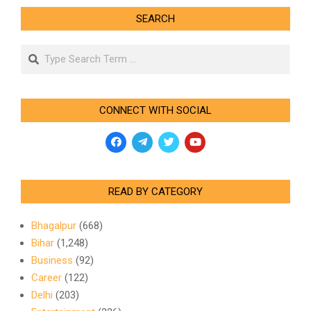
SEARCH
Search
CONNECT WITH SOCIAL
READ BY CATEGORY
Bhagalpur
(668)
Bihar
(1,248)
Business
(92)
Career
(122)
Delhi
(203)