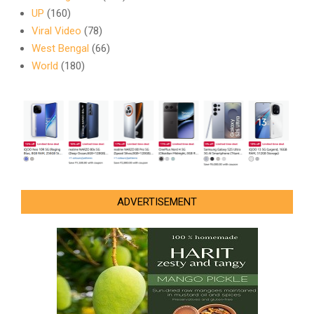
UP
(160)
Viral Video
(78)
West Bengal
(66)
World
(180)
ADVERTISEMENT