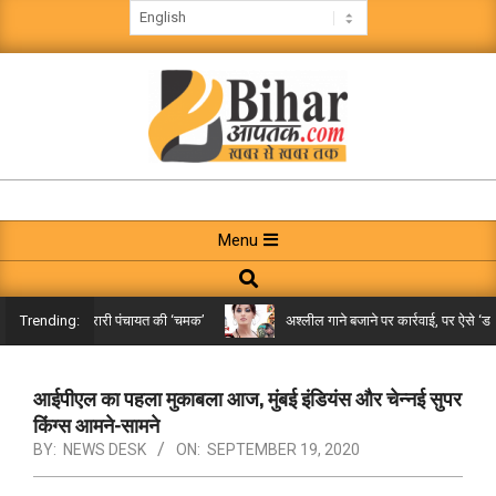
Skip
to
content
BIHAR
AAPTAK
Primary
Menu
Navigation
Search
Menu
किले तक पहुंची गरारी पंचायत की ‘चमक’
अश्लील गाने बजाने पर कार्रवाई, पर ऐसे ‘डबल म
Trending:
आईपीएल का पहला मुकाबला आज, मुंबई इंडियंस और चेन्नई सुपर
किंग्स आमने-सामने
BY:
NEWS DESK
ON:
SEPTEMBER 19, 2020