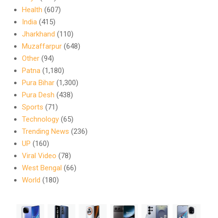
Health
(607)
India
(415)
Jharkhand
(110)
Muzaffarpur
(648)
Other
(94)
Patna
(1,180)
Pura Bihar
(1,300)
Pura Desh
(438)
Sports
(71)
Technology
(65)
Trending News
(236)
UP
(160)
Viral Video
(78)
West Bengal
(66)
World
(180)