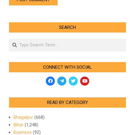
SEARCH
Search
CONNECT WITH SOCIAL
READ BY CATEGORY
Bhagalpur
(668)
Bihar
(1,248)
Business
(92)