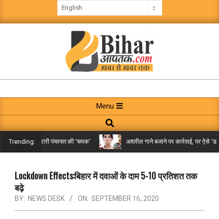
Skip
to
content
BIHAR
AAPTAK
Primary
Menu
Navigation
Search
Menu
किले तक पहुंची गरारी पंचायत की ‘चमक’
अश्लील गाने बजाने पर कार्रवाई, पर ऐसे ‘डबल म
Trending:
Lockdown Effects:बिहार में दवाओं के दाम 5-10 प्रतिशत तक
बढ़े
BY:
NEWS DESK
ON:
SEPTEMBER 16, 2020