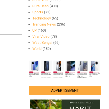
Pura Bihar
(1,300)
Pura Desh
(438)
Sports
(71)
Technology
(65)
Trending News
(236)
UP
(160)
Viral Video
(78)
West Bengal
(66)
World
(180)
ADVERTISEMENT