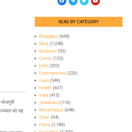
READ BY CATEGORY
Bhagalpur
(668)
Bihar
(1,248)
Business
(92)
Career
(122)
Delhi
(203)
Entertainment
(226)
Gaya
(549)
Health
(607)
India
(415)
 भोजपुरी
Jharkhand
(110)
Muzaffarpur
(648)
उज्ज्वल को यह
Other
(94)
Patna
(1,180)