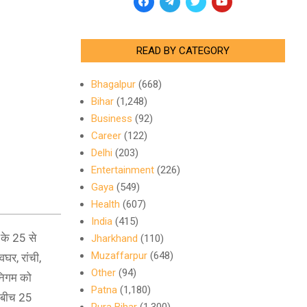
READ BY CATEGORY
Bhagalpur
(668)
Bihar
(1,248)
Business
(92)
Career
(122)
Delhi
(203)
Entertainment
(226)
Gaya
(549)
Health
(607)
India
(415)
 के 25 से
Jharkhand
(110)
Muzaffarpur
(648)
वघर, रांची,
Other
(94)
 निगम को
Patna
(1,180)
े बीच 25