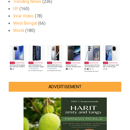
Trending News
(236)
UP
(160)
Viral Video
(78)
West Bengal
(66)
World
(180)
ADVERTISEMENT