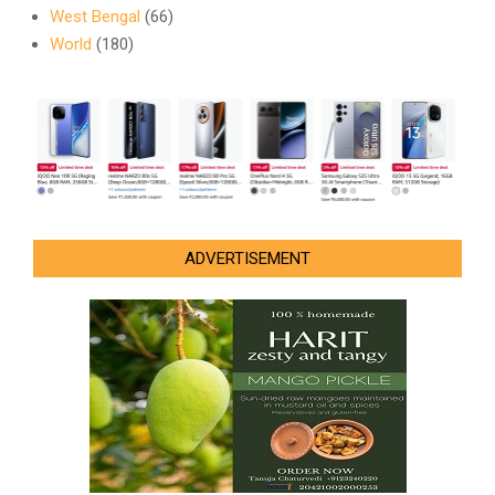
West Bengal
(66)
World
(180)
ADVERTISEMENT