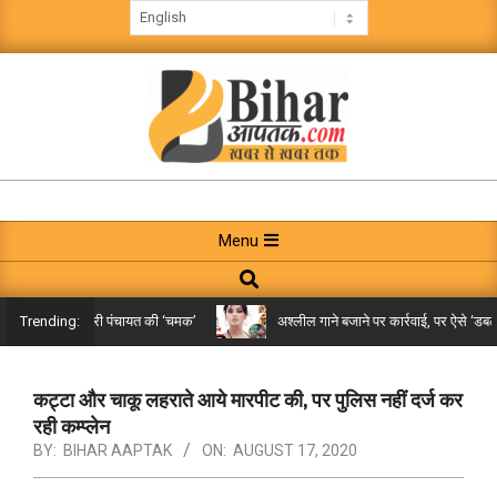
Skip
to
content
BIHAR
AAPTAK
Primary
Menu
Navigation
Search
Menu
े तक पहुंची गरारी पंचायत की ‘चमक’
अश्लील गाने बजाने पर कार्रवाई, पर ऐसे ‘डबल मीन
Trending:
कट्टा और चाकू लहराते आये मारपीट की, पर पुलिस नहीं दर्ज कर
रही कम्प्लेन
BY:
BIHAR AAPTAK
ON:
AUGUST 17, 2020