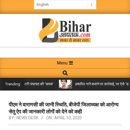
Skip
to
content
BIHAR
AAPTAK
Primary
Menu
Navigation
Search
Menu
किले तक पहुंची गरारी पंचायत की ‘चमक’
अश्लील गाने बजाने पर कार्रवाई, पर ऐसे ‘डबल म
Trending:
पीएम ने वाराणसी की जानी स्थिति, बीजेपी जिलाध्यक्ष को आरोग्य
सेतु ऐप की जानकारी लोगों को देने को कही
BY:
NEWS DESK
ON:
APRIL 10, 2020