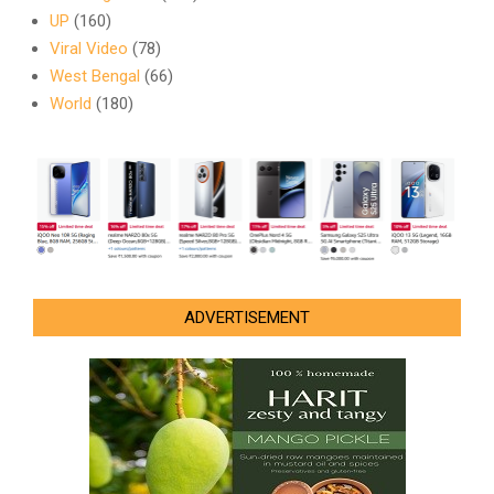
UP
(160)
Viral Video
(78)
West Bengal
(66)
World
(180)
ADVERTISEMENT