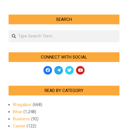
SEARCH
Search
CONNECT WITH SOCIAL
READ BY CATEGORY
Bhagalpur
(668)
Bihar
(1,248)
Business
(92)
Career
(122)