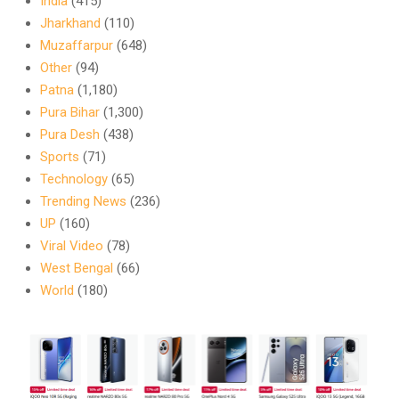
India
(415)
Jharkhand
(110)
Muzaffarpur
(648)
Other
(94)
Patna
(1,180)
Pura Bihar
(1,300)
Pura Desh
(438)
Sports
(71)
Technology
(65)
Trending News
(236)
UP
(160)
Viral Video
(78)
West Bengal
(66)
World
(180)