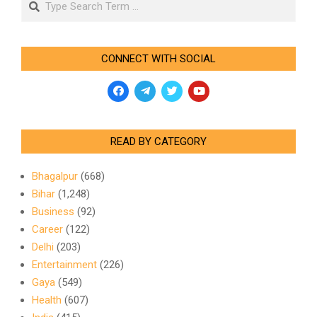
CONNECT WITH SOCIAL
READ BY CATEGORY
Bhagalpur
(668)
Bihar
(1,248)
Business
(92)
Career
(122)
Delhi
(203)
Entertainment
(226)
Gaya
(549)
Health
(607)