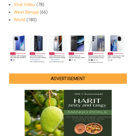
Viral Video
(78)
West Bengal
(66)
World
(180)
ADVERTISEMENT