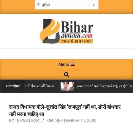
Skip
to
content
BIHAR
AAPTAK
Primary
Menu
Navigation
Search
Menu
किले तक पहुंची गरारी पंचायत की ‘चमक’
अश्लील गाने बजाने पर कार्रवाई, पर ऐसे ‘डबल म
Trending:
राजद विधायक बोले-सुशांत सिंह ‘राजपूत’ नहीं था, डोरी बांधकर
नहीं मरना चाहिए था
BY:
NEWS DESK
ON:
SEPTEMBER 17, 2020