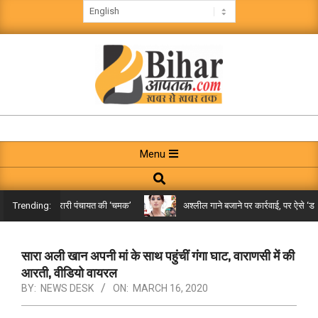
Skip
to
content
BIHAR
AAPTAK
Primary
Menu
Navigation
Search
Menu
किले तक पहुंची गरारी पंचायत की ‘चमक’
अश्लील गाने बजाने पर कार्रवाई, पर ऐसे ‘डबल म
Trending:
सारा अली खान अपनी मां के साथ पहुंचीं गंगा घाट, वाराणसी में की
आरती, वीडियो वायरल
BY:
NEWS DESK
ON:
MARCH 16, 2020