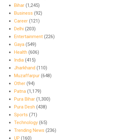
Bihar
(1,245)
Business
(92)
Career
(121)
Delhi
(203)
Entertainment
(226)
Gaya
(549)
Health
(606)
India
(415)
Jharkhand
(110)
Muzaffarpur
(648)
Other
(94)
Patna
(1,179)
Pura Bihar
(1,300)
Pura Desh
(438)
Sports
(71)
Technology
(65)
Trending News
(236)
UP
(160)