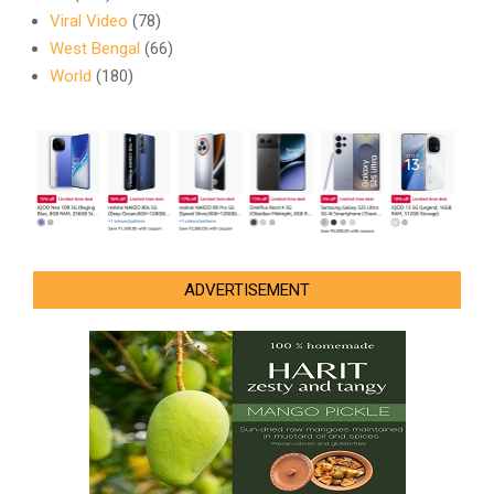
Viral Video
(78)
West Bengal
(66)
World
(180)
ADVERTISEMENT