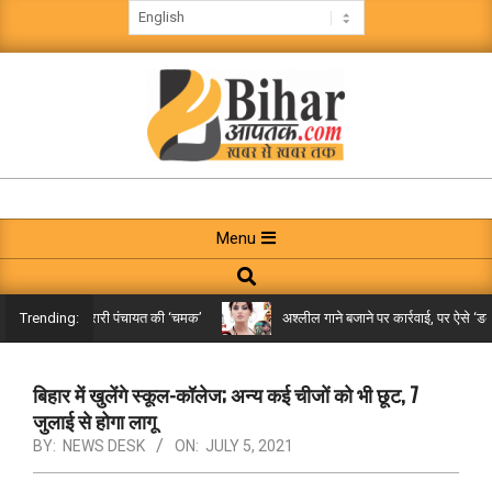
Skip
to
content
BIHAR
AAPTAK
Primary
Menu
Navigation
Search
Menu
िले तक पहुंची गरारी पंचायत की ‘चमक’
अश्लील गाने बजाने पर कार्रवाई, पर ऐसे ‘डबल म
Trending:
बिहार में खुलेंगे स्कूल-कॉलेज; अन्य कई चीजों को भी छूट, 7
जुलाई से होगा लागू
BY:
NEWS DESK
ON:
JULY 5, 2021