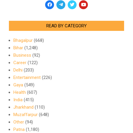
READ BY CATEGORY
Bhagalpur
(668)
Bihar
(1,248)
Business
(92)
Career
(122)
Delhi
(203)
Entertainment
(226)
Gaya
(549)
Health
(607)
India
(415)
Jharkhand
(110)
Muzaffarpur
(648)
Other
(94)
Patna
(1,180)