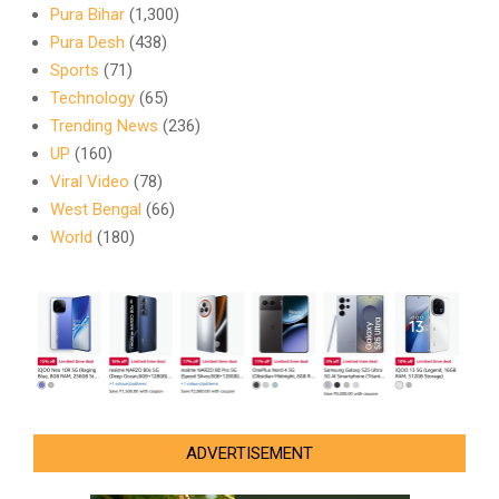
Pura Bihar
(1,300)
Pura Desh
(438)
Sports
(71)
Technology
(65)
Trending News
(236)
UP
(160)
Viral Video
(78)
West Bengal
(66)
World
(180)
ADVERTISEMENT