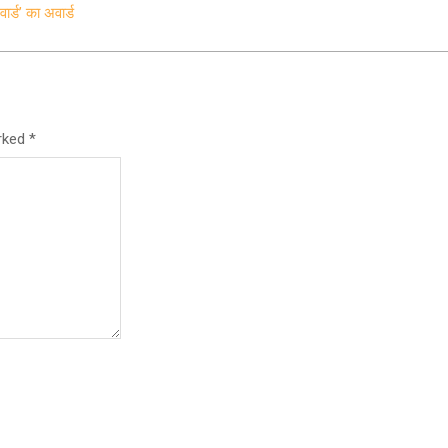
ार्ड’ का अवार्ड
arked
*