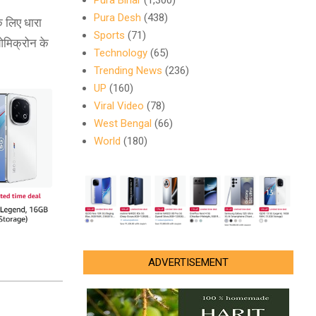
Pura Bihar
(1,300)
Pura Desh
(438)
े लिए धारा
Sports
(71)
 ओमिक्रोन के
Technology
(65)
Trending News
(236)
UP
(160)
Viral Video
(78)
West Bengal
(66)
World
(180)
ADVERTISEMENT