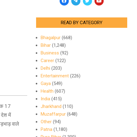
READ BY CATEGORY
Bhagalpur
(668)
Bihar
(1,248)
Business
(92)
Career
(122)
Delhi
(203)
Entertainment
(226)
Gaya
(549)
Health
(607)
India
(415)
 तक 17
Jharkhand
(110)
Muzaffarpur
(648)
देश में
Other
(94)
ीड़भाड़ वाले
Patna
(1,180)